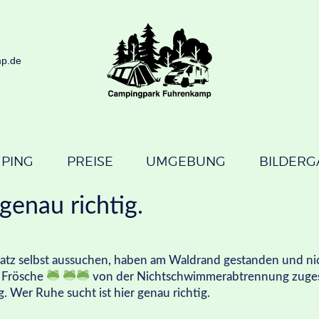
STARTSEITE
CAMPING
mp.de
PREISE
UMGEBUNG
BILDERGALERIE
PING
PREISE
UMGEBUNG
BILDERG
KONTAKT
genau richtig.
latz selbst aussuchen, haben am Waldrand gestanden und nic
 Frösche
von der Nichtschwimmerabtrennung zugese
. Wer Ruhe sucht ist hier genau richtig.