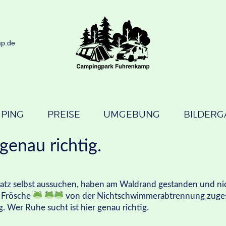
STARTSEITE
CAMPING
mp.de
PREISE
UMGEBUNG
BILDERGALERIE
PING
PREISE
UMGEBUNG
BILDERG
KONTAKT
genau richtig.
latz selbst aussuchen, haben am Waldrand gestanden und nic
 Frösche
von der Nichtschwimmerabtrennung zugese
. Wer Ruhe sucht ist hier genau richtig.