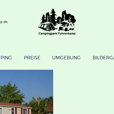
STARTSEITE
CAMPING
mp.de
PREISE
UMGEBUNG
BILDERGALERIE
PING
PREISE
UMGEBUNG
BILDERG
KONTAKT
€