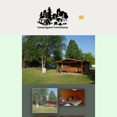
STARTSEITE
CAMPING
PREISE
UMGEBUNG
BILDERGALERIE
KONTAKT